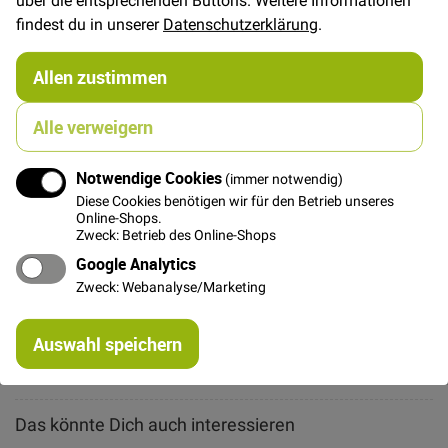
findest du in unserer
Datenschutzerklärung
.
In den Warenkorb
Allen zustimmen
Alle verweigern
Notwendige Cookies
(immer notwendig)
Details
Diese Cookies benötigen wir für den Betrieb unseres
Online-Shops.
Wunderbar dünner zarter Jersey mit niedlichen
Zweck: Betrieb des Online-Shops
Lochmuster. Sehr weiche Quailtät und wunderbar auf
Google Analytics
der Haut zu tragen. Ideal für T-Shirts, Kleider, Baby- und
Zweck: Webanalyse/Marketing
Kinderkleidung geeignet.
Re
Auswahl speichern
mi
Weitere Informationen
Or
Das könnte Dich auch interessieren