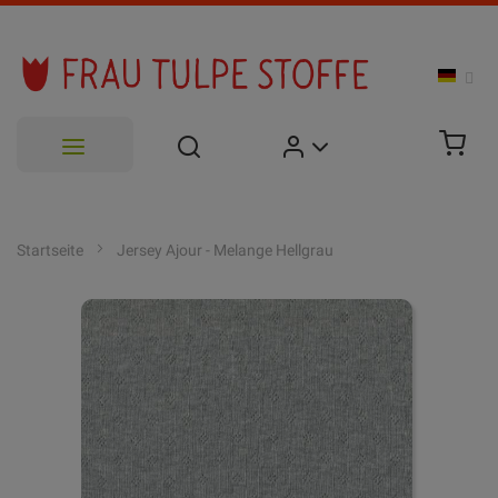
Zum
Inhalt
Startseite
Jersey Ajour - Melange Hellgrau
springen
Zum
Ende
der
Bildgalerie
springen