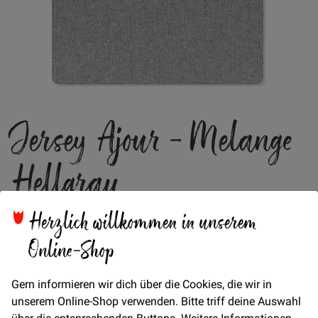
Zum
Jersey Ajour - Melange
Anfang
der
Bildgalerie
Hellgrau
springen
Herzlich willkommen in unserem
Niedliches Lochmuster
Online-Shop
Verfügbarkeit
Auf Lager
€/METER
(Freie Eingabe)
Gern informieren wir dich über die Cookies, die wir in
unserem Online-Shop verwenden. Bitte triff deine Auswahl
14,00 €
Menge
über die entsprechenden Buttons. Weitere Informationen