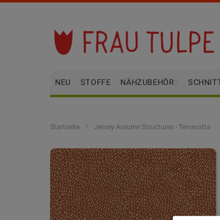
Zum
Inhalt
springen
NEU
STOFFE
NÄHZUBEHÖR
SCHNIT
Startseite
Jersey Autumn Structures - Terracotta
Zum
Ende
der
Bildgalerie
springen