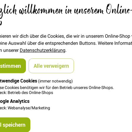
Verfügbarkeit
Auf Lager
zlich willkommen in unserem Online
€/METER
(Freie Eingabe)
p
18,00 €
Menge
ieren wir dich über die Cookies, die wir in unserem Online-Shop
 deine Auswahl über die entsprechenden Buttons. Weitere Informa
In den Warenkorb
in unserer
Datenschutzerklärung
.
ustimmen
Alle verweigern
twendige Cookies
(immer notwendig)
se Cookies benötigen wir für den Betrieb unseres Online-Shops.
ck: Betrieb des Online-Shops
ogle Analytics
l, weich und anschmiegsam und schwerem Fall. Wunderbar geei
eck: Webanalyse/Marketing
und nach OEKO-TEX® Standard 100 geprüft
 speichern