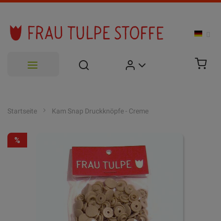
Zum
Inhalt
Startseite
Kam Snap Druckknöpfe - Creme
springen
Zum
-50%
Ende
der
Bildgalerie
springen