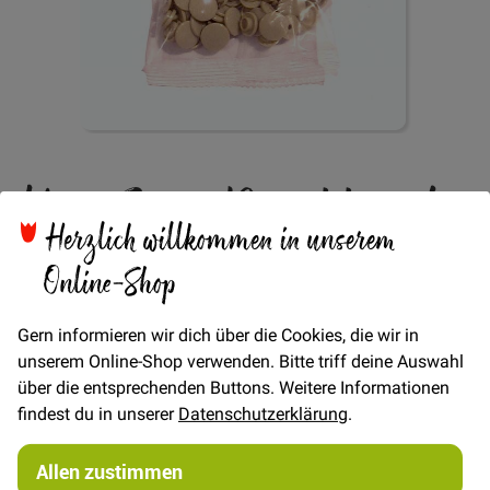
Zum
Kam Snap Druckknöpfe
Anfang
der
Herzlich willkommen in unserem
Bildgalerie
- Creme
springen
Online-Shop
Gern informieren wir dich über die Cookies, die wir in
Verfügbarkeit
Auf Lager
unserem Online-Shop verwenden. Bitte triff deine Auswahl
STÜCK
über die entsprechenden Buttons. Weitere Informationen
findest du in unserer
Datenschutzerklärung
.
1,00 €
Menge
2,00 €
Allen zustimmen