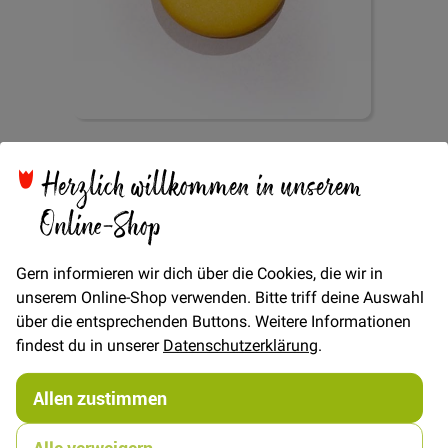
Zum
Knopf 2-Loch Uni
Anfang
Herzlich willkommen in unserem
der
Bildgalerie
Online-Shop
20mm - Gelb
springen
Gern informieren wir dich über die Cookies, die wir in
unserem Online-Shop verwenden. Bitte triff deine Auswahl
über die entsprechenden Buttons. Weitere Informationen
findest du in unserer
Datenschutzerklärung
.
Verfügbarkeit
Auf Lager
Allen zustimmen
STÜCK
0,80 €
Menge
Alle verweigern