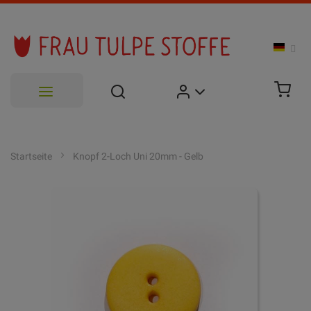
Zum
Inhalt
Startseite
Knopf 2-Loch Uni 20mm - Gelb
springen
Zum
Ende
der
Bildgalerie
springen