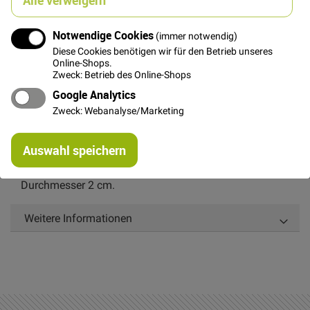
Notwendige Cookies
(immer notwendig)
In den Warenkorb
Diese Cookies benötigen wir für den Betrieb unseres
Online-Shops.
Zweck: Betrieb des Online-Shops
Google Analytics
Zweck: Webanalyse/Marketing
Details
Re
Auswahl speichern
mi
Gelber 2-Loch Plastikknopf.
Or
Durchmesser 2 cm.
Weitere Informationen