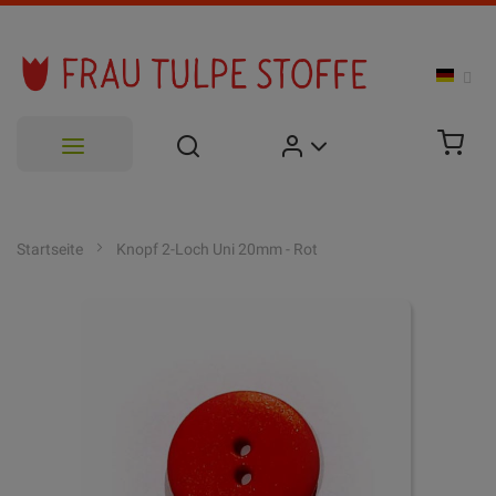
Zum
Inhalt
Startseite
Knopf 2-Loch Uni 20mm - Rot
springen
Zum
Ende
der
Bildgalerie
springen