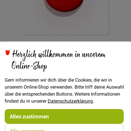
Zum
Knopf 2-Loch Uni
Anfang
Herzlich willkommen in unserem
der
Bildgalerie
Online-Shop
20mm - Rot
springen
Gern informieren wir dich über die Cookies, die wir in
unserem Online-Shop verwenden. Bitte triff deine Auswahl
über die entsprechenden Buttons. Weitere Informationen
findest du in unserer
Datenschutzerklärung
.
Verfügbarkeit
Auf Lager
Allen zustimmen
STÜCK
0,80 €
Menge
Alle verweigern