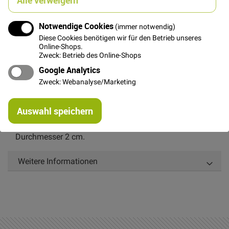
Notwendige Cookies
(immer notwendig)
In den Warenkorb
Diese Cookies benötigen wir für den Betrieb unseres
Online-Shops.
Zweck: Betrieb des Online-Shops
Google Analytics
Zweck: Webanalyse/Marketing
Details
Re
Auswahl speichern
mi
Roter 2-Loch Plastikknopf.
Or
Durchmesser 2 cm.
Weitere Informationen