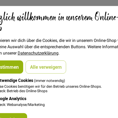
zlich willkommen in unserem Online
Verfügbarkeit
Auf Lager
p
STÜCK
0,50 €
Menge
ieren wir dich über die Cookies, die wir in unserem Online-Shop
 deine Auswahl über die entsprechenden Buttons. Weitere Informa
in unserer
Datenschutzerklärung
.
In den Warenkorb
ustimmen
Alle verweigern
twendige Cookies
(immer notwendig)
se Cookies benötigen wir für den Betrieb unseres Online-Shops.
ck: Betrieb des Online-Shops
ogle Analytics
eck: Webanalyse/Marketing