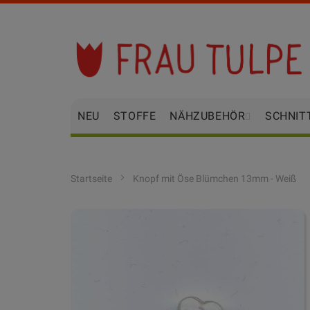
Zum
Inhalt
springen
NEU
STOFFE
NÄHZUBEHÖR
SCHNIT
Startseite
Knopf mit Öse Blümchen 13mm - Weiß
Zum
Ende
der
Bildgalerie
springen