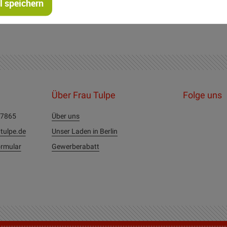
 speichern
Über Frau Tulpe
Folge uns
27865
Über uns
tulpe.de
Unser Laden in Berlin
rmular
Gewerberabatt