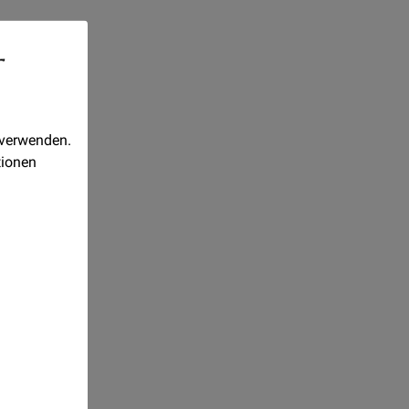
-
 verwenden.
tionen
Realisiert