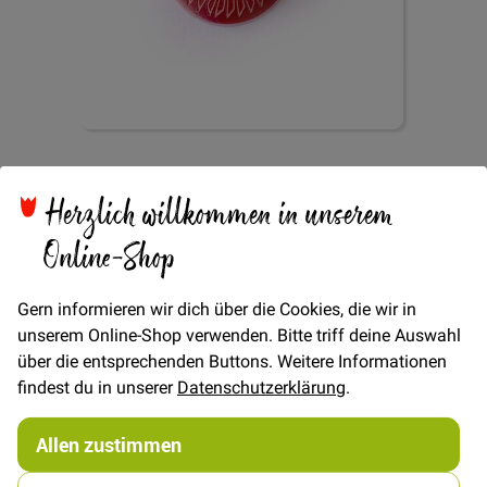
Zum
Knopf 4-Loch Stitches
Anfang
Herzlich willkommen in unserem
der
Bildgalerie
17mm - Rot
Online-Shop
springen
Gern informieren wir dich über die Cookies, die wir in
unserem Online-Shop verwenden. Bitte triff deine Auswahl
über die entsprechenden Buttons. Weitere Informationen
findest du in unserer
Datenschutzerklärung
.
Verfügbarkeit
Auf Lager
STÜCK
Allen zustimmen
2,00 €
Menge