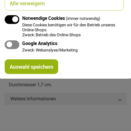
Alle verweigern
In den Warenkorb
Notwendige Cookies
(immer notwendig)
Diese Cookies benötigen wir für den Betrieb unseres
Online-Shops.
Zweck: Betrieb des Online-Shops
Google Analytics
Zweck: Webanalyse/Marketing
Details
Re
Auswahl speichern
mi
Roter 4-Loch Plastikknopf mit Blumenmotiv im
Or
Vintage-look
Durchmesser 1,7 cm.
Weitere Informationen