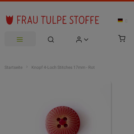
Zum
Inhalt
Startseite
Knopf 4-Loch Stitches 17mm - Rot
springen
Zum
Ende
der
Bildgalerie
springen