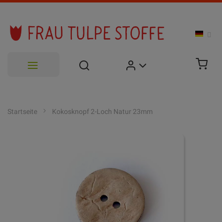
Zum
Inhalt
Startseite
Kokosknopf 2-Loch Natur 23mm
springen
Zum
Ende
der
Bildgalerie
springen