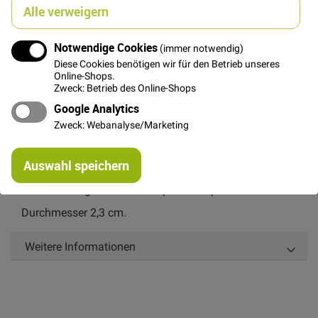
Alle verweigern
In den Warenkorb
Notwendige Cookies
(immer notwendig)
Diese Cookies benötigen wir für den Betrieb unseres
Online-Shops.
Zweck: Betrieb des Online-Shops
Google Analytics
Zweck: Webanalyse/Marketing
Details
Re
Auswahl speichern
2-Loch Kokosknopf.
mi
Or
Die Maserung kann von Knopf zu Knopf variieren.
Durchmesser 2,3 cm.
Weitere Informationen