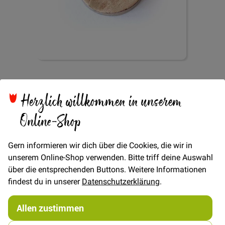
Zum
Kokosknopf 2-Loch
Anfang
der
Herzlich willkommen in unserem
Bildgalerie
Natur 23mm
springen
Online-Shop
Gern informieren wir dich über die Cookies, die wir in
unserem Online-Shop verwenden. Bitte triff deine Auswahl
über die entsprechenden Buttons. Weitere Informationen
Verfügbarkeit
Auf Lager
findest du in unserer
Datenschutzerklärung
.
STÜCK
Allen zustimmen
2,00 €
Menge