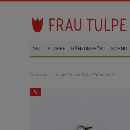
Zum
Inhalt
springen
NEU
STOFFE
NÄHZUBEHÖR
SCHNIT
Startseite
Knopf 2-Loch Tulpe 17mm - Weiß
Zum
-20%
Ende
der
Bildgalerie
springen