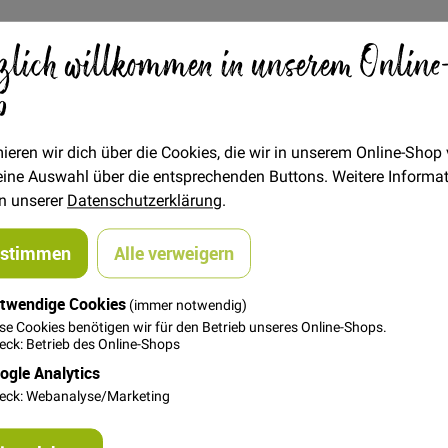
zlich willkommen in unserem Online
Verfügbarkeit
Auf Lager
p
STÜCK
0,80 €
Menge
1,00 €
ieren wir dich über die Cookies, die wir in unserem Online-Shop
 deine Auswahl über die entsprechenden Buttons. Weitere Informa
in unserer
Datenschutzerklärung
.
In den Warenkorb
ustimmen
Alle verweigern
twendige Cookies
(immer notwendig)
se Cookies benötigen wir für den Betrieb unseres Online-Shops.
ck: Betrieb des Online-Shops
ogle Analytics
eck: Webanalyse/Marketing