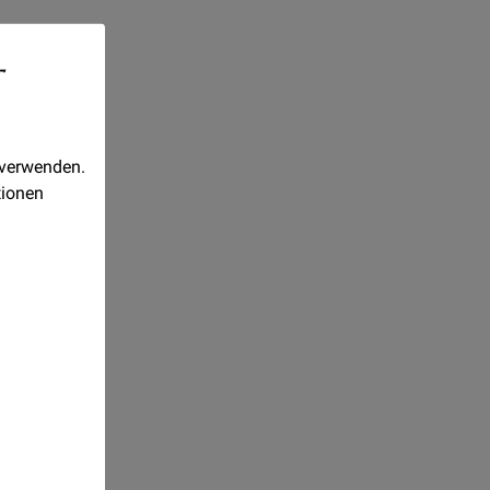
-
 verwenden.
tionen
Realisiert