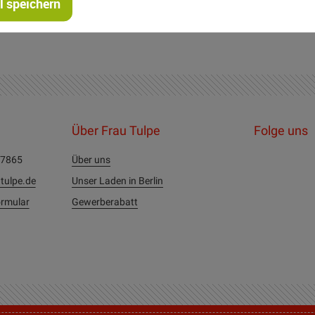
 speichern
Über Frau Tulpe
Folge uns
27865
Über uns
tulpe.de
Unser Laden in Berlin
rmular
Gewerberabatt