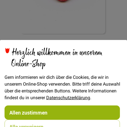
Zum
Knopf 2-Loch
Anfang
Herzlich willkommen in unserem
der
Bildgalerie
Online-Shop
Blütenrelief 17mm - Rot
springen
Gern informieren wir dich über die Cookies, die wir in
unserem Online-Shop verwenden. Bitte triff deine Auswahl
über die entsprechenden Buttons. Weitere Informationen
findest du in unserer
Datenschutzerklärung
.
Verfügbarkeit
Auf Lager
Allen zustimmen
STÜCK
0,50 €
Menge
0,80 €
Alle verweigern