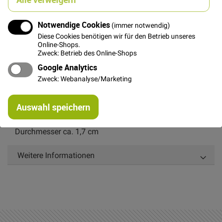
Notwendige Cookies
(immer notwendig)
In den Warenkorb
Diese Cookies benötigen wir für den Betrieb unseres
Online-Shops.
Zweck: Betrieb des Online-Shops
Google Analytics
Zweck: Webanalyse/Marketing
Details
Re
Auswahl speichern
mi
Roter Knopf mit Blütenreliefschliff.
Or
Durchmesser ca. 1,7 cm
Weitere Informationen