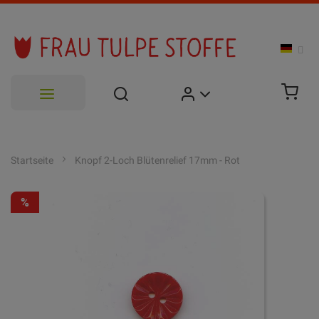
Zum
Inhalt
Startseite
Knopf 2-Loch Blütenrelief 17mm - Rot
springen
Zum
-37.5%
Ende
der
Bildgalerie
springen