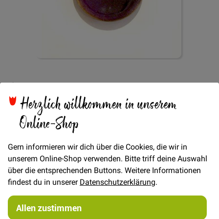
Zum
Kokosknopf 2-Loch
Anfang
der
Herzlich willkommen in unserem
Bildgalerie
lackiert 30mm - Violett
springen
Online-Shop
Gern informieren wir dich über die Cookies, die wir in
unserem Online-Shop verwenden. Bitte triff deine Auswahl
über die entsprechenden Buttons. Weitere Informationen
Verfügbarkeit
Auf Lager
findest du in unserer
Datenschutzerklärung
.
STÜCK
Allen zustimmen
3,95 €
Menge