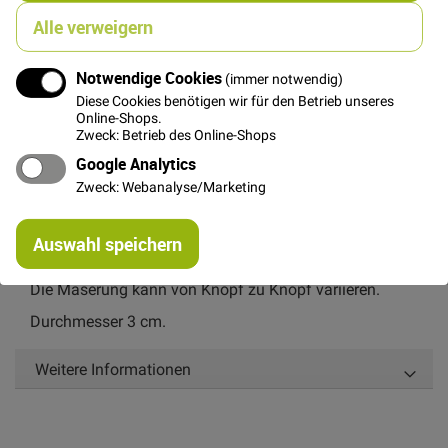
Alle verweigern
In den Warenkorb
Notwendige Cookies
(immer notwendig)
Diese Cookies benötigen wir für den Betrieb unseres
Online-Shops.
Zweck: Betrieb des Online-Shops
Google Analytics
Zweck: Webanalyse/Marketing
Details
Re
Großer 2-Loch Kokosknopf mit dunkelvioletter
Auswahl speichern
mi
Lackierung
Or
Die Maserung kann von Knopf zu Knopf variieren.
Durchmesser 3 cm.
Weitere Informationen