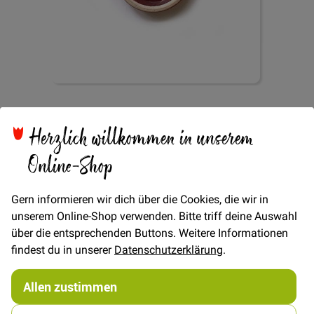
Zum
Knopf 4-Loch Circle
Anfang
Herzlich willkommen in unserem
der
Bildgalerie
19mm - Bordeaux
Online-Shop
springen
Gern informieren wir dich über die Cookies, die wir in
unserem Online-Shop verwenden. Bitte triff deine Auswahl
über die entsprechenden Buttons. Weitere Informationen
findest du in unserer
Datenschutzerklärung
.
Verfügbarkeit
Auf Lager
STÜCK
Allen zustimmen
1,00 €
Menge