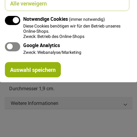
Alle verweigern
In den Warenkorb
Notwendige Cookies
(immer notwendig)
Diese Cookies benötigen wir für den Betrieb unseres
Online-Shops.
Zweck: Betrieb des Online-Shops
Google Analytics
Zweck: Webanalyse/Marketing
Details
Re
Auswahl speichern
mi
Bordeauxfarbener 4-Loch Plastikknopf mit
Or
cremeweißem Rand.
Durchmesser 1,9 cm.
Weitere Informationen