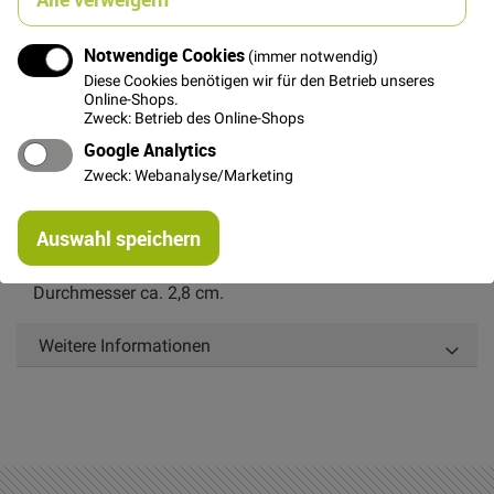
Notwendige Cookies
(immer notwendig)
In den Warenkorb
Diese Cookies benötigen wir für den Betrieb unseres
Online-Shops.
Zweck: Betrieb des Online-Shops
Google Analytics
Zweck: Webanalyse/Marketing
Details
Re
Auswahl speichern
mi
Altrosa Perlmuttknopf mit Blumengravur.
Or
Durchmesser ca. 2,8 cm.
Weitere Informationen