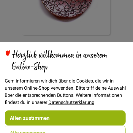
Zum
Perlmuttknopf 2-Loch
Anfang
Herzlich willkommen in unserem
der
Bildgalerie
Online-Shop
Blume 28mm - Altrosa
springen
Gern informieren wir dich über die Cookies, die wir in
unserem Online-Shop verwenden. Bitte triff deine Auswahl
über die entsprechenden Buttons. Weitere Informationen
findest du in unserer
Datenschutzerklärung
.
Verfügbarkeit
Auf Lager
Allen zustimmen
STÜCK
3,00 €
Menge
4,00 €
Alle verweigern