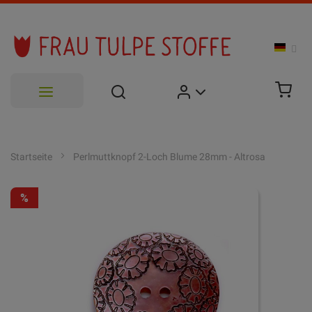
Zum
Inhalt
Startseite
Perlmuttknopf 2-Loch Blume 28mm - Altrosa
springen
Zum
-25%
Ende
der
Bildgalerie
springen