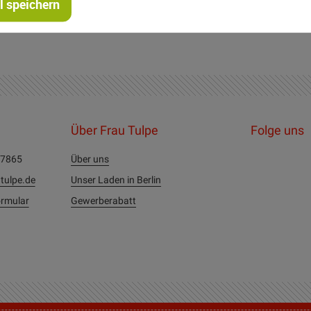
 speichern
Über Frau Tulpe
Folge uns
27865
Über uns
tulpe.de
Unser Laden in Berlin
rmular
Gewerberabatt