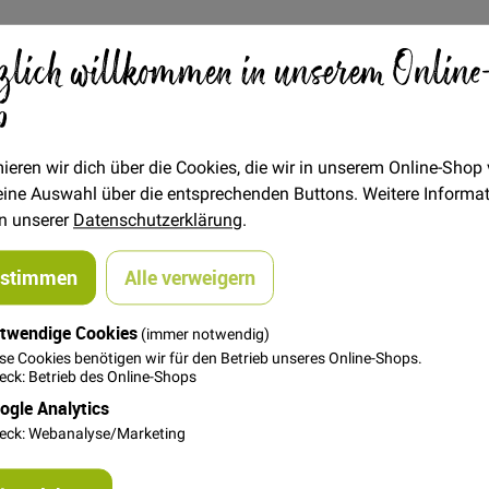
zlich willkommen in unserem Online
Verfügbarkeit
Auf Lager
p
STÜCK
0,50 €
Menge
ieren wir dich über die Cookies, die wir in unserem Online-Shop
 deine Auswahl über die entsprechenden Buttons. Weitere Informa
in unserer
Datenschutzerklärung
.
In den Warenkorb
ustimmen
Alle verweigern
twendige Cookies
(immer notwendig)
se Cookies benötigen wir für den Betrieb unseres Online-Shops.
ck: Betrieb des Online-Shops
ogle Analytics
eck: Webanalyse/Marketing
n Unikat!