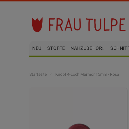
Zum
Inhalt
springen
NEU
STOFFE
NÄHZUBEHÖR
SCHNIT
Startseite
Knopf 4-Loch Marmor 15mm - Rosa
Zum
Ende
der
Bildgalerie
springen