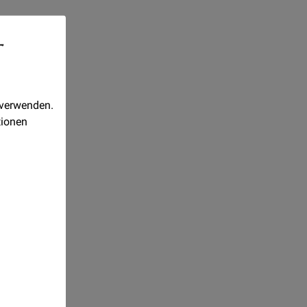
-
 verwenden.
tionen
Realisiert