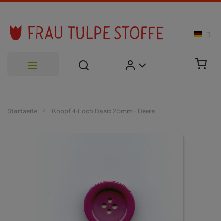
Zum
Inhalt
Startseite
Knopf 4-Loch Basic 25mm - Beere
springen
Zum
Ende
der
Bildgalerie
springen