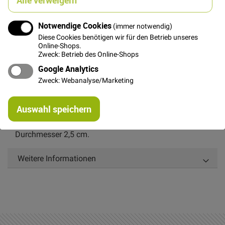
Notwendige Cookies
(immer notwendig)
In den Warenkorb
Diese Cookies benötigen wir für den Betrieb unseres
Online-Shops.
Zweck: Betrieb des Online-Shops
Google Analytics
Zweck: Webanalyse/Marketing
Details
Re
Auswahl speichern
mi
Beerenfarbener Knopf. Rand glänzend, innen matt.
Or
Durchmesser 2,5 cm.
Weitere Informationen