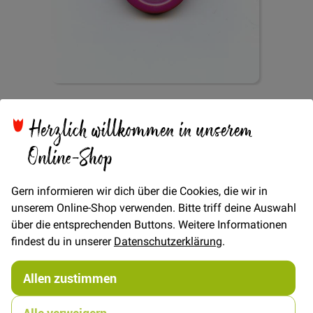
Zum
Knopf 4-Loch Basic
Anfang
Herzlich willkommen in unserem
der
Bildgalerie
Online-Shop
25mm - Beere
springen
Gern informieren wir dich über die Cookies, die wir in
unserem Online-Shop verwenden. Bitte triff deine Auswahl
über die entsprechenden Buttons. Weitere Informationen
findest du in unserer
Datenschutzerklärung
.
Verfügbarkeit
Auf Lager
Allen zustimmen
STÜCK
1,50 €
Menge
Alle verweigern