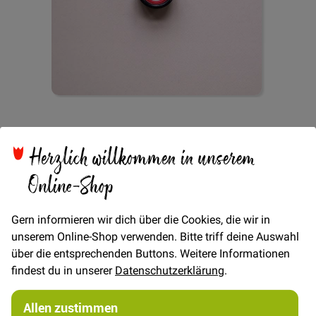
Zum
Knopf 4-Loch Ringel
Anfang
der
Herzlich willkommen in unserem
Bildgalerie
11mm -
springen
Online-Shop
Schwarz/Rot/Weiß/Grau
Gern informieren wir dich über die Cookies, die wir in
unserem Online-Shop verwenden. Bitte triff deine Auswahl
über die entsprechenden Buttons. Weitere Informationen
findest du in unserer
Datenschutzerklärung
.
Allen zustimmen
Verfügbarkeit
Auf Lager