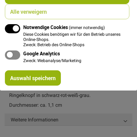
STÜCK
Alle verweigern
0,50 €
Menge
Notwendige Cookies
(immer notwendig)
Diese Cookies benötigen wir für den Betrieb unseres
Online-Shops.
In den Warenkorb
Zweck: Betrieb des Online-Shops
Google Analytics
Zweck: Webanalyse/Marketing
Re
Auswahl speichern
mi
Details
Or
Ringelknopf in schwarz-rot-weiß-grau.
Durchmesser: ca. 1,1 cm
Weitere Informationen