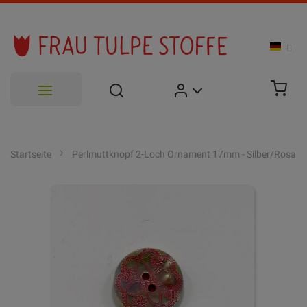
Zum
Inhalt
Startseite
Perlmuttknopf 2-Loch Ornament 17mm - Silber/Rosa
springen
Zum
Ende
der
Bildgalerie
springen