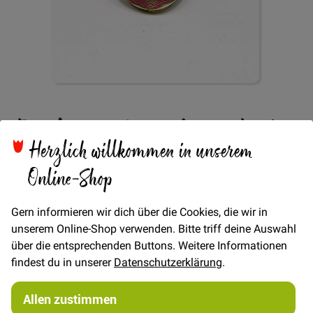
Zum
Perlmuttknopf 2-Loch
Anfang
der
Herzlich willkommen in unserem
Bildgalerie
Ornament 17mm -
springen
Online-Shop
Silber/Rosa
Gern informieren wir dich über die Cookies, die wir in
unserem Online-Shop verwenden. Bitte triff deine Auswahl
über die entsprechenden Buttons. Weitere Informationen
findest du in unserer
Datenschutzerklärung
.
Verfügbarkeit
Auf Lager
Allen zustimmen