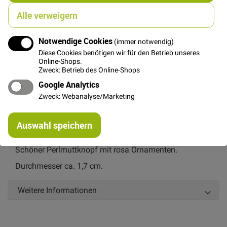
STÜCK
Alle verweigern
2,50 €
Menge
Notwendige Cookies
(immer notwendig)
Diese Cookies benötigen wir für den Betrieb unseres
In den Warenkorb
Online-Shops.
Zweck: Betrieb des Online-Shops
Google Analytics
Zweck: Webanalyse/Marketing
Re
Auswahl speichern
mi
Details
Or
Schöner Perlmuttknopf mit rosa Ornamenten.
Durchmesser ca. 1,7 cm.
Weitere Informationen