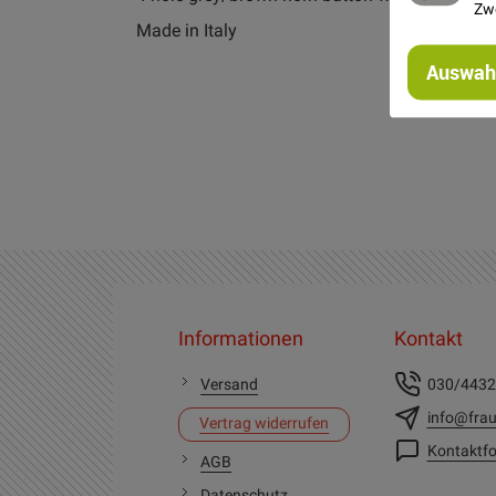
Zw
Made in Italy
Auswahl
Informationen
Kontakt
Versand
030/443
info@frau
Vertrag widerrufen
Kontaktfo
AGB
Datenschutz