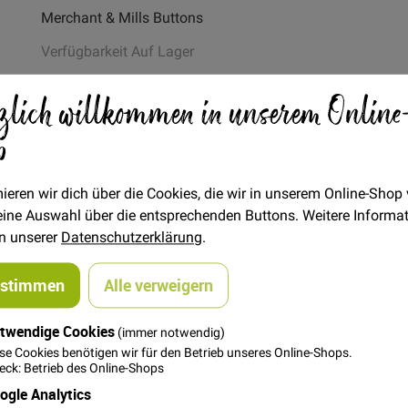
Merchant & Mills Buttons
Verfügbarkeit
Auf Lager
STÜCK
zlich willkommen in unserem Online
4,00 €
Menge
p
In den Warenkorb
ieren wir dich über die Cookies, die wir in unserem Online-Shop
 deine Auswahl über die entsprechenden Buttons. Weitere Informa
in unserer
Datenschutzerklärung
.
ustimmen
Alle verweigern
twendige Cookies
steller
(immer notwendig)
se Cookies benötigen wir für den Betrieb unseres Online-Shops.
ck: Betrieb des Online-Shops
ogle Analytics
ust orange centre. 20mm