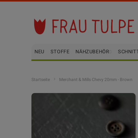
Zum
Inhalt
springen
NEU
STOFFE
NÄHZUBEHÖR
SCHNIT
Startseite
Merchant & Mills Chevy 20mm - Brown
Zum
Ende
der
Bildgalerie
springen