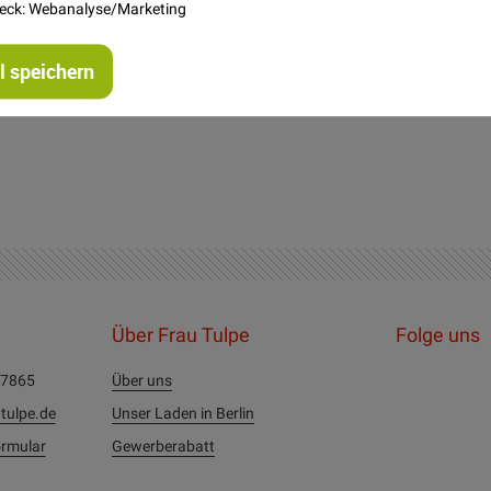
eck: Webanalyse/Marketing
 speichern
Über Frau Tulpe
Folge uns
27865
Über uns
tulpe.de
Unser Laden in Berlin
rmular
Gewerberabatt