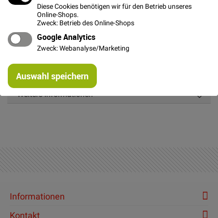
Diese Cookies benötigen wir für den Betrieb unseres
Online-Shops.
Zweck: Betrieb des Online-Shops
Google Analytics
Details
Zweck: Webanalyse/Marketing
Einfarbige neongelbe gewebte Kordel aus Polyester,
Re
Durchmesser ca. 0,5 cm.
Auswahl speichern
mi
Or
Weitere Informationen
Informationen
Kontakt