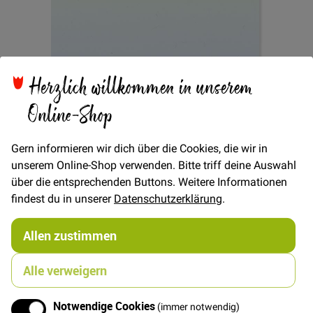
Herzlich willkommen in unserem
Zum
Online-Shop
Kordel ø 5mm - Neongelb
Anfang
der
Bildgalerie
Gern informieren wir dich über die Cookies, die wir in
springen
unserem Online-Shop verwenden. Bitte triff deine Auswahl
Verfügbarkeit
Auf Lager
über die entsprechenden Buttons. Weitere Informationen
findest du in unserer
Datenschutzerklärung
.
€/METER
(Freie Eingabe)
1,00 €
Menge
Allen zustimmen
Alle verweigern
In den Warenkorb
Notwendige Cookies
(immer notwendig)