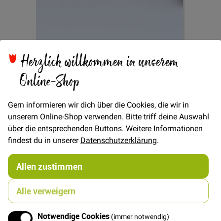
Herzlich willkommen in unserem
Zum
Online-Shop
Kordel ø 5mm - Violett
Anfang
der
Bildgalerie
Gern informieren wir dich über die Cookies, die wir in
springen
unserem Online-Shop verwenden. Bitte triff deine Auswahl
Verfügbarkeit
Auf Lager
über die entsprechenden Buttons. Weitere Informationen
findest du in unserer
Datenschutzerklärung
.
€/METER
(Freie Eingabe)
1,00 €
Menge
Allen zustimmen
Alle verweigern
In den Warenkorb
Notwendige Cookies
(immer notwendig)