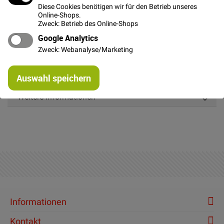
Diese Cookies benötigen wir für den Betrieb unseres
Online-Shops.
Zweck: Betrieb des Online-Shops
Google Analytics
Details
Zweck: Webanalyse/Marketing
Einfarbige gewebte Kordel aus Polyester, Durchmesser
Re
ca. 0,5 cm
Auswahl speichern
mi
Or
Weitere Informationen
Informationen
Kontakt