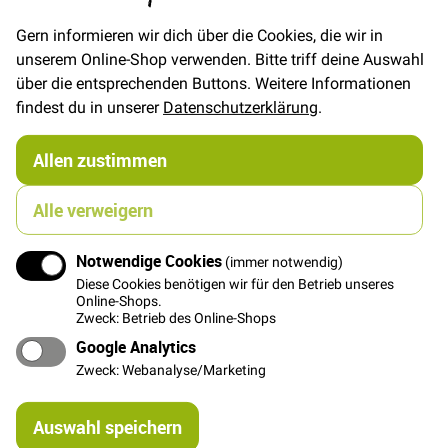
In den Warenkorb
Gern informieren wir dich über die Cookies, die wir in
unserem Online-Shop verwenden. Bitte triff deine Auswahl
über die entsprechenden Buttons. Weitere Informationen
findest du in unserer
Datenschutzerklärung
.
Details
Allen zustimmen
Tolles festes Kunstleder mit Lederstruktur und dickerer
weicher Geweberückseite. Super geeignet für Taschen
Alle verweigern
und Accessoires.
Notwendige Cookies
(immer notwendig)
Weitere Informationen
Diese Cookies benötigen wir für den Betrieb unseres
Online-Shops.
Zweck: Betrieb des Online-Shops
Google Analytics
Das könnte Dich auch interessieren
Zweck: Webanalyse/Marketing
Vor Anker - Weiß
Re
18,00 €
Auswahl speichern
mi