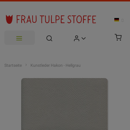
Zum
Inhalt
Startseite
Kunstleder Hakon - Hellgrau
springen
Zum
Ende
der
Bildgalerie
springen