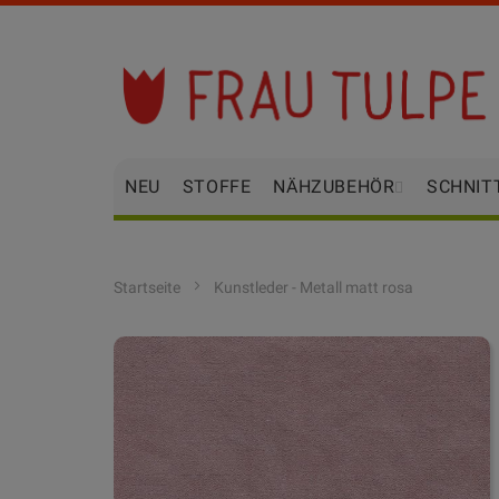
Zum
Inhalt
springen
NEU
STOFFE
NÄHZUBEHÖR
SCHNIT
Startseite
Kunstleder - Metall matt rosa
Zum
Ende
der
Bildgalerie
springen