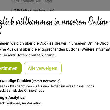
Verfügbarkeit
Auf Lager
€/METER
(Freie Eingabe)
zlich willkommen in unserem Online
18,00 €
Menge
p
In den Warenkorb
ieren wir dich über die Cookies, die wir in unserem Online-Shop
 deine Auswahl über die entsprechenden Buttons. Weitere Informa
in unserer
Datenschutzerklärung
.
ustimmen
Alle verweigern
twendige Cookies
(immer notwendig)
se Cookies benötigen wir für den Betrieb unseres Online-Shops.
in Metallic-Optik und dünner Geweberückseite. Super geeignet für
ck: Betrieb des Online-Shops
ogle Analytics
ass die Nähmaschine den Stoff schwerer transportieren kann.
eck: Webanalyse/Marketing
Nähmaschinenfuß oder lege ein Stück Butterbrotpapier zwische