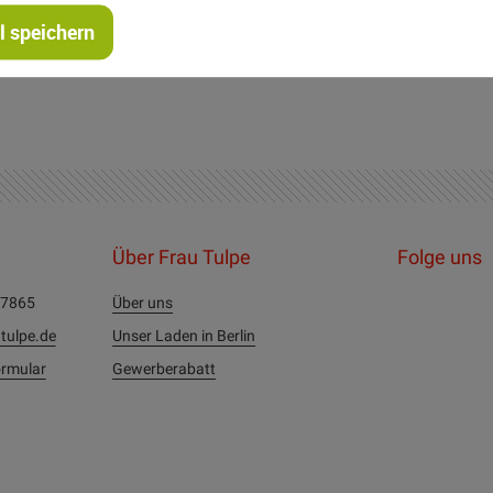
 speichern
Über Frau Tulpe
Folge uns
27865
Über uns
tulpe.de
Unser Laden in Berlin
rmular
Gewerberabatt