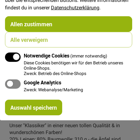
findest du in unserer
Datenschutzerklärung
.
FAT QUARTER
(ca. 50 x 55 cm)
Allen zustimmen
6,00 €
Alle verweigern
In den Warenkorb
Notwendige Cookies
(immer notwendig)
Diese Cookies benötigen wir für den Betrieb unseres
Online-Shops.
Zweck: Betrieb des Online-Shops
Google Analytics
Zweck: Webanalyse/Marketing
Details
Re
Auswahl speichern
Fester robuster Baumwoll-/Leinenstoff von Kokka,
mi
Or
Design: Frau Tulpe Stoffe
Unser "Klassiker" in einer neuen tollen Qualität & in
wunderschönen Farben!
20% Leinen; 80% Baumwolle; 310 g - die Äpfel sind