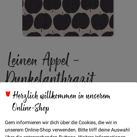
Zum
Leinen Appel -
Anfang
der
Bildgalerie
Dunkelanthrazit
springen
Herzlich willkommen in unserem
Verfügbarkeit
Auf Lager
Online-Shop
Artikel
für
Gern informieren wir dich über die Cookies, die wir in
€/Meter
(Freie Eingabe)
gruppiertes
unserem Online-Shop verwenden. Bitte triff deine Auswahl
20,00 €
Produkt
über die entsprechenden Buttons. Weitere Informationen