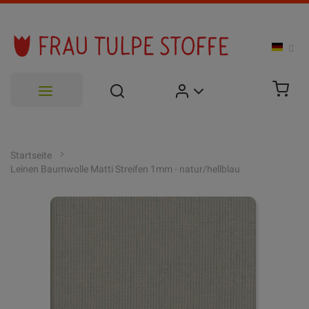
Zum
Inhalt
Startseite
Leinen Baumwolle Matti Streifen 1mm - natur/hellblau
springen
Zum
Ende
der
Bildgalerie
springen