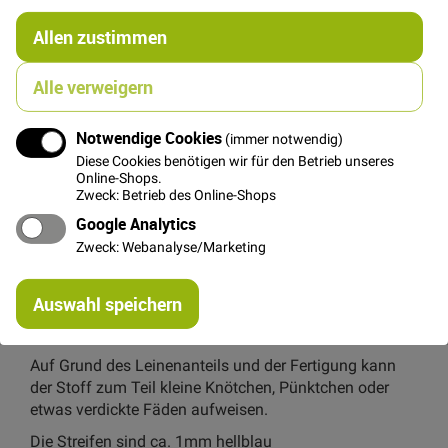
€/METER
(Freie Eingabe)
Allen zustimmen
18,00 €
Menge
Alle verweigern
In den Warenkorb
Notwendige Cookies
(immer notwendig)
Diese Cookies benötigen wir für den Betrieb unseres
Online-Shops.
Zweck: Betrieb des Online-Shops
Google Analytics
Zweck: Webanalyse/Marketing
Details
Re
Auswahl speichern
mi
Schöner, robuster Leinen-Baumwollstoff natur farbener
Or
Grund mit schmalen hellblauen Streifen.
Auf Grund des Leinenanteils und der Fertigung kann
der Stoff zum Teil kleine Knötchen, Pünktchen oder
etwas verdickte Fäden aufweisen.
Die Streifen sind ca. 1mm hellblau