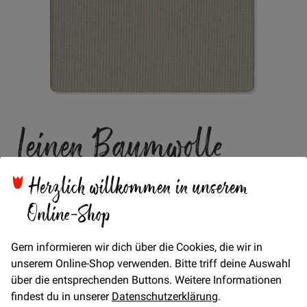
Zum
Leinen Baumwolle
Anfang
der
Bildgalerie
Matti Streifen 1mm -
springen
Herzlich willkommen in unserem
natur/hellblau
Online-Shop
Gern informieren wir dich über die Cookies, die wir in
unserem Online-Shop verwenden. Bitte triff deine Auswahl
1mm Streifen in hellblau
über die entsprechenden Buttons. Weitere Informationen
findest du in unserer
Datenschutzerklärung
.
Verfügbarkeit
Auf Lager