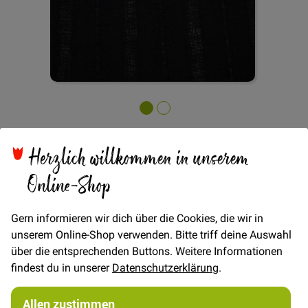
Zum
Lochstickerei Streifen -
Anfang
Herzlich willkommen in unserem
der
Bildgalerie
Online-Shop
Schwarz
springen
Gern informieren wir dich über die Cookies, die wir in
unserem Online-Shop verwenden. Bitte triff deine Auswahl
Verfügbarkeit
Auf Lager
über die entsprechenden Buttons. Weitere Informationen
findest du in unserer
Datenschutzerklärung
.
€/METER
(Freie Eingabe)
14,00 €
Menge
Allen zustimmen