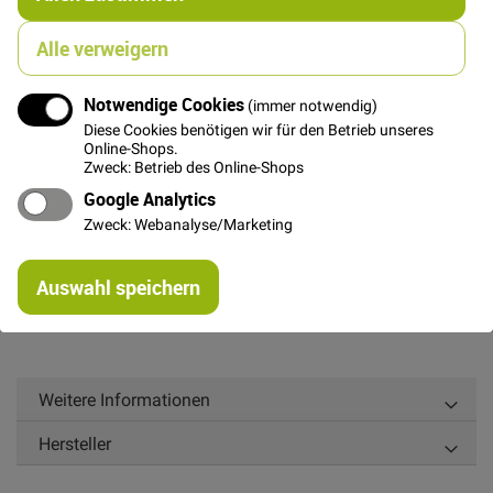
Alle verweigern
In den Warenkorb
Notwendige Cookies
(immer notwendig)
Diese Cookies benötigen wir für den Betrieb unseres
Online-Shops.
Zweck: Betrieb des Online-Shops
Google Analytics
Details
Zweck: Webanalyse/Marketing
Wunderschöne Lochstickerei in zarter Baumwolle mit
Re
Streifenoptik.
Auswahl speichern
mi
Der breitere Streifen mit den Blümchen ist ca. 4cm breit
Or
Weitere Informationen
Hersteller