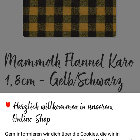
Zum
Mammoth Flannel Karo
Anfang
der
Bildgalerie
1,8cm - Gelb/Schwarz
springen
Verfügbarkeit
Auf Lager
Herzlich willkommen in unserem
€/METER
(Freie Eingabe)
Online-Shop
22,00 €
Menge
Gern informieren wir dich über die Cookies, die wir in