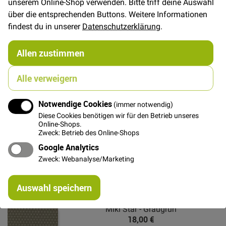
unserem Online-Shop verwenden. Bitte triff deine Auswahl
In den Warenkorb
über die entsprechenden Buttons. Weitere Informationen
findest du in unserer
Datenschutzerklärung
.
Allen zustimmen
Details
Alle verweigern
Sehr weicher Flanellstoff mit aufgerauter Oberfläche
und coolen Karos von Robert Kaufman.
Notwendige Cookies
(immer notwendig)
Diese Cookies benötigen wir für den Betrieb unseres
Die Karos sind ca. 1,8 cm groß.
Online-Shops.
Zweck: Betrieb des Online-Shops
Weitere Informationen
Google Analytics
Zweck: Webanalyse/Marketing
Re
Das könnte Dich auch interessieren
Auswahl speichern
mi
Or
Miki Star - Graugrün
18,00 €