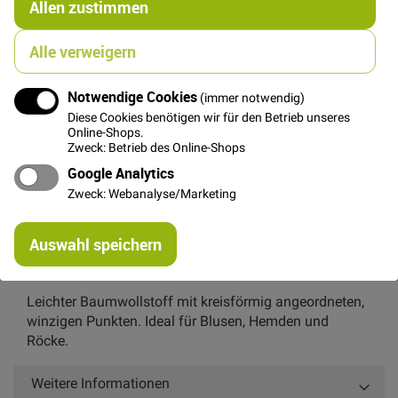
Allen zustimmen
FAT QUARTER
(ca. 50 x 55 cm)
Alle verweigern
5,00 €
Notwendige Cookies
(immer notwendig)
Diese Cookies benötigen wir für den Betrieb unseres
Online-Shops.
In den Warenkorb
Zweck: Betrieb des Online-Shops
Google Analytics
Zweck: Webanalyse/Marketing
Re
Auswahl speichern
mi
Details
Or
Leichter Baumwollstoff mit kreisförmig angeordneten,
winzigen Punkten. Ideal für Blusen, Hemden und
Röcke.
Weitere Informationen