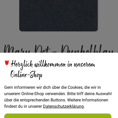
Zum
Maru Dot - Dunkelblau
Anfang
der
Bildgalerie
springen
Herzlich willkommen in unserem
Online-Shop
Verfügbarkeit
Auf Lager
Gern informieren wir dich über die Cookies, die wir in
unserem Online-Shop verwenden. Bitte triff deine Auswahl
Artikel
über die entsprechenden Buttons. Weitere Informationen
für
€/Meter
(Freie Eingabe)
findest du in unserer
Datenschutzerklärung
.
gruppiertes
18,00 €
Produkt