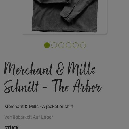
Zum
Merchant & Mills
Anfang
der
Bildgalerie
Schnitt - The Arbor
springen
Merchant & Mills - A jacket or shirt
Verfügbarkeit
Auf Lager
STÜCK