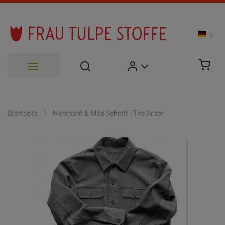
Zum
Inhalt
Startseite
Merchant & Mills Schnitt - The Arbor
springen
Zum
Ende
der
Bildgalerie
springen