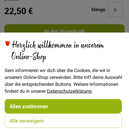
22,50 €
Menge
In den Warenkorb
Herzlich willkommen in unserem
Online-Shop
Details
Gern informieren wir dich über die Cookies, die wir in
unserem Online-Shop verwenden. Bitte triff deine Auswahl
The Arbor - A jacket or shirt. Workwear inspired; make
über die entsprechenden Buttons. Weitere Informationen
Arbor yours in anything from canvas or wool to a
findest du in unserer
Datenschutzerklärung
.
lightweight linen.This shirt has a boxy style fit, please
check the finished measurements to make sure you are
Allen zustimmen
happy with the final fit.
Size UK 34 - 54.
Alle verweigern
All seam allowances are 1.5cm unless stated