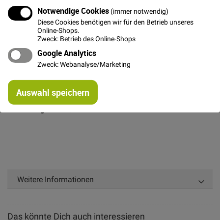
otherwise and are included in the pattern.
Notwendige Cookies
(immer notwendig)
Skill level; Intermediate.
Diese Cookies benötigen wir für den Betrieb unseres
Online-Shops.
Stoffempfehlung
: Baumwolltwill, Canvas, Denim, Cord,
Zweck: Betrieb des Online-Shops
Leinen
Google Analytics
Größen:
Achtung Englische Größenangabe
Zweck: Webanalyse/Marketing
Sprache
: Englisch
Re
Auswahl speichern
Level:
Mittel
mi
Or
Nahtzugaben
: 1,5cm sind enthalten
Weitere Informationen
Das könnte Dich auch interessieren