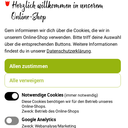
Herzlich willkommen in unserem
€/METER
(Freie Eingabe)
33,00 €
Online-Shop
Menge
Gern informieren wir dich über die Cookies, die wir in
In den Warenkorb
unserem Online-Shop verwenden. Bitte triff deine Auswahl
über die entsprechenden Buttons. Weitere Informationen
findest du in unserer
Datenschutzerklärung
.
Allen zustimmen
Details
Alle verweigern
Merchant & Mills Sanded Twill 12oz
A deep olive green. This is a classic twill made from
Notwendige Cookies
(immer notwendig)
organic cotton, which has been washed and emerised
Diese Cookies benötigen wir für den Betrieb unseres
at the mill for an incredibly soft brushed feel. Suitable
Online-Shops.
for jackets, coats, bags, dungarees and trousers that
Zweck: Betrieb des Online-Shops
require some structure.
Google Analytics
100% organic cotton.
Zweck: Webanalyse/Marketing