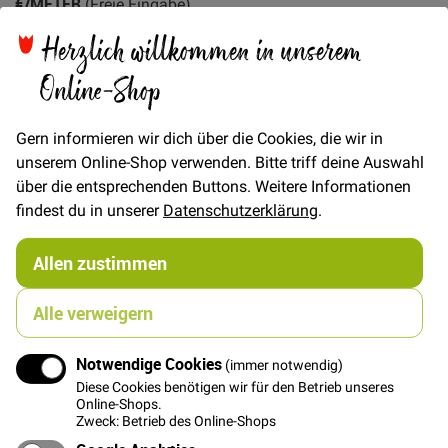
€/METER
(Freie Eingabe)
Herzlich willkommen in unserem
26,00 €
Menge
Online-Shop
In den Warenkorb
Gern informieren wir dich über die Cookies, die wir in
unserem Online-Shop verwenden. Bitte triff deine Auswahl
über die entsprechenden Buttons. Weitere Informationen
findest du in unserer
Datenschutzerklärung
.
Details
Allen zustimmen
Merchant & Mills Sanded Twill 8oz
Alle verweigern
Deep forest green. This organic cotton has a fine twill
with a brushed surface.
Notwendige Cookies
(immer notwendig)
It would be ideal for trousers, dungarees and dresses
Diese Cookies benötigen wir für den Betrieb unseres
that require some structure ie not a gathered waist, as
Online-Shops.
well as lighter weight jackets and bag linings. It has a
Zweck: Betrieb des Online-Shops
utility look and feel to it.