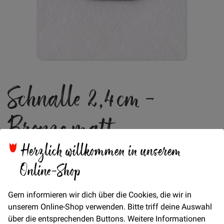
Zum
Schnalle 2,4cm -
Anfang
der
Bildgalerie
Bronze matt
springen
Herzlich willkommen in unserem
Online-Shop
Verfügbarkeit
Auf Lager
Gern informieren wir dich über die Cookies, die wir in
STÜCK
unserem Online-Shop verwenden. Bitte triff deine Auswahl
0,80 €
Menge
über die entsprechenden Buttons. Weitere Informationen