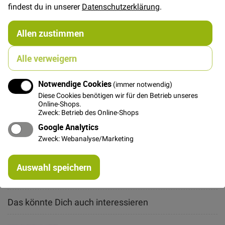
findest du in unserer
Datenschutzerklärung
.
In den Warenkorb
Allen zustimmen
Alle verweigern
Notwendige Cookies
(immer notwendig)
Diese Cookies benötigen wir für den Betrieb unseres
Details
Online-Shops.
Zweck: Betrieb des Online-Shops
Schnalle ohne Mittelstift für Gurte, Farbe: bronze matt,
Google Analytics
Aussenmaße: ca. 3,1 x 2,2 cm. Passend für 2,4 cm
Zweck: Webanalyse/Marketing
breites Gurtband.
Re
Weitere Informationen
Auswahl speichern
mi
Or
Das könnte Dich auch interessieren