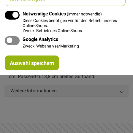
Notwendige Cookies
(immer notwendig)
In den Warenkorb
Diese Cookies benötigen wir für den Betrieb unseres
Online-Shops.
Zweck: Betrieb des Online-Shops
Google Analytics
Zweck: Webanalyse/Marketing
Details
Re
Auswahl speichern
mi
Or
Endstück, messing matt, Aussenmaße: ca. 4,0 x 1,5
cm. Passend für 3,8 cm breites Gurtband.
Weitere Informationen