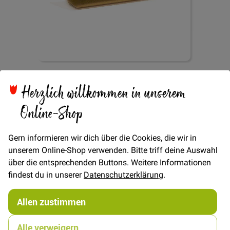
Zum
Metall Endstück rund
Anfang
Herzlich willkommen in unserem
der
Bildgalerie
Online-Shop
3,8cm - Messing matt
springen
Gern informieren wir dich über die Cookies, die wir in
unserem Online-Shop verwenden. Bitte triff deine Auswahl
über die entsprechenden Buttons. Weitere Informationen
findest du in unserer
Datenschutzerklärung
.
Verfügbarkeit
Auf Lager
Allen zustimmen
STÜCK
0,50 €
Menge
Alle verweigern