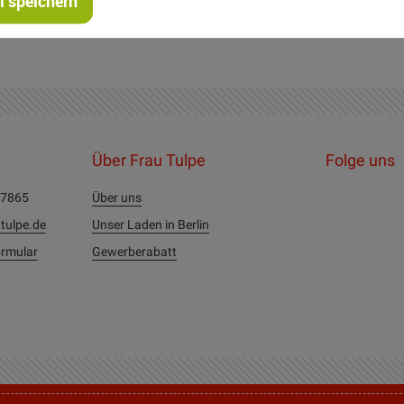
 speichern
Über Frau Tulpe
Folge uns
27865
Über uns
tulpe.de
Unser Laden in Berlin
rmular
Gewerberabatt