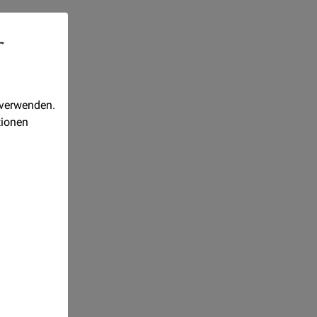
-
 verwenden.
tionen
Realisiert