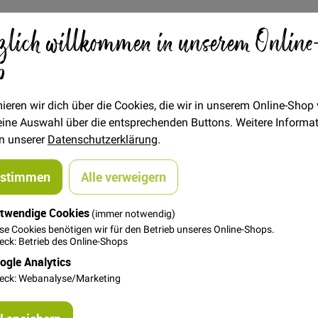
zlich willkommen in unserem Online
Verfügbarkeit
Auf Lager
p
STÜCK
1,00 €
Menge
ieren wir dich über die Cookies, die wir in unserem Online-Shop
 deine Auswahl über die entsprechenden Buttons. Weitere Informa
in unserer
Datenschutzerklärung
.
In den Warenkorb
ustimmen
Alle verweigern
twendige Cookies
(immer notwendig)
se Cookies benötigen wir für den Betrieb unseres Online-Shops.
ck: Betrieb des Online-Shops
ogle Analytics
eck: Webanalyse/Marketing
erundet. Farbe: silber glänzend, Aussenmaße: ca. 2,2 x 4,6 cm.