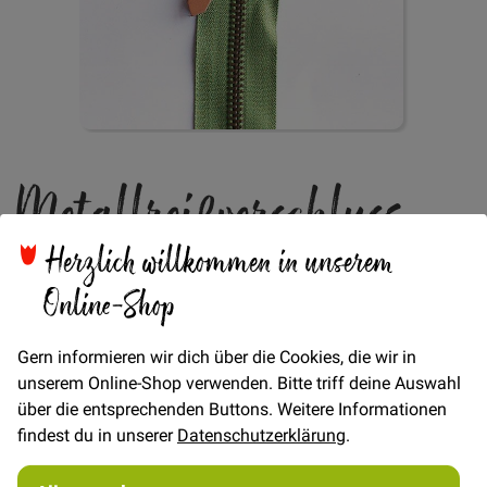
Zum
Metallreißverschluss
Anfang
der
Bildgalerie
20cm - Grün
Herzlich willkommen in unserem
springen
Online-Shop
Verfügbarkeit
Auf Lager
Gern informieren wir dich über die Cookies, die wir in
STÜCK
unserem Online-Shop verwenden. Bitte triff deine Auswahl
über die entsprechenden Buttons. Weitere Informationen
3,00 €
Menge
findest du in unserer
Datenschutzerklärung
.