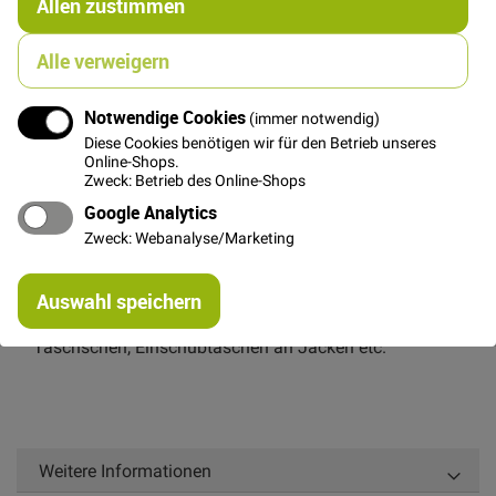
Allen zustimmen
In den Warenkorb
Alle verweigern
Notwendige Cookies
(immer notwendig)
Diese Cookies benötigen wir für den Betrieb unseres
Details
Online-Shops.
Zweck: Betrieb des Online-Shops
Grüner Reißverschluss, nicht teilbar, 20cm lang,
Google Analytics
Zähnchen aus bronzefarbenem Metall, Zipper aus
Zweck: Webanalyse/Marketing
bronzefarbenem Metall mit hellbraunem Lederband
Re
Breite: ca 4 cm. Zähnchenbreite ca 1 cm.
Auswahl speichern
mi
Besonders edel wirkender Reißverschluss, toll für
Or
Täschschen, Einschubtaschen an Jacken etc.
Weitere Informationen