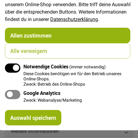
In den Warenkorb
unserem Online-Shop verwenden. Bitte triff deine Auswahl
über die entsprechenden Buttons. Weitere Informationen
findest du in unserer
Datenschutzerklärung
.
Allen zustimmen
Details
Alle verweigern
Grauer Reißverschluss, nicht teilbar, 45cm lang,
Zähnchen aus bronzefarbenem Metall, Zipper aus
Notwendige Cookies
(immer notwendig)
bronzefarbenem Metall mit schwarzem Lederband
Diese Cookies benötigen wir für den Betrieb unseres
Online-Shops.
Breite: ca 4 cm. Zähnchenbreite ca 1 cm.
Zweck: Betrieb des Online-Shops
Besonders edel wirkender Reißverschluss, toll für
Google Analytics
Täschschen, Einschubtaschen an Jacken etc.
Zweck: Webanalyse/Marketing
Re
Auswahl speichern
mi
Or
Weitere Informationen