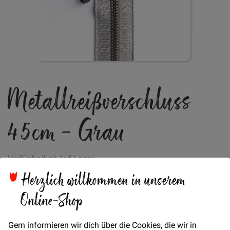
Zum
Metallreißverschluss
Anfang
der
Bildgalerie
45cm - Grau
springen
Verfügbarkeit
Auf Lager
Herzlich willkommen in unserem
STÜCK
Online-Shop
5,00 €
Menge
Gern informieren wir dich über die Cookies, die wir in