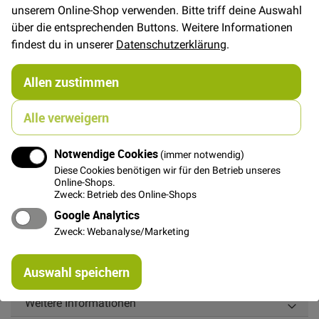
In den Warenkorb
unserem Online-Shop verwenden. Bitte triff deine Auswahl
über die entsprechenden Buttons. Weitere Informationen
findest du in unserer
Datenschutzerklärung
.
Allen zustimmen
Details
Alle verweigern
Roter Reißverschluss, nicht teilbar, 45cm lang,
Zähnchen aus bronzefarbenem Metall, Zipper aus
Notwendige Cookies
(immer notwendig)
bronzefarbenem Metall mit dunkelbraunem Lederband
Diese Cookies benötigen wir für den Betrieb unseres
Online-Shops.
Breite: ca 4 cm. Zähnchenbreite ca 1 cm.
Zweck: Betrieb des Online-Shops
Besonders edel wirkender Reißverschluss, toll für
Google Analytics
Täschschen, Einschubtaschen an Jacken etc.
Zweck: Webanalyse/Marketing
Re
Auswahl speichern
mi
Or
Weitere Informationen