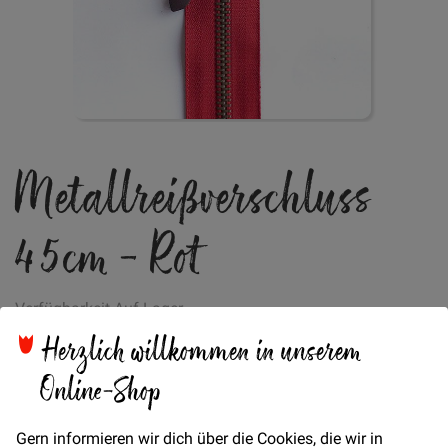
Zum
Metallreißverschluss
Anfang
der
Bildgalerie
45cm - Rot
springen
Verfügbarkeit
Auf Lager
Herzlich willkommen in unserem
STÜCK
Online-Shop
5,00 €
Menge
Gern informieren wir dich über die Cookies, die wir in