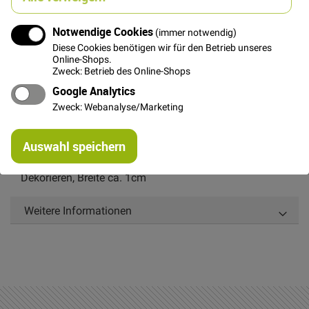
Notwendige Cookies
(immer notwendig)
In den Warenkorb
Diese Cookies benötigen wir für den Betrieb unseres
Online-Shops.
Zweck: Betrieb des Online-Shops
Google Analytics
Zweck: Webanalyse/Marketing
Details
Re
Auswahl speichern
mi
Or
Dunkelbraune Minibommelborte zum Aufnähen und
Dekorieren, Breite ca. 1cm
Weitere Informationen