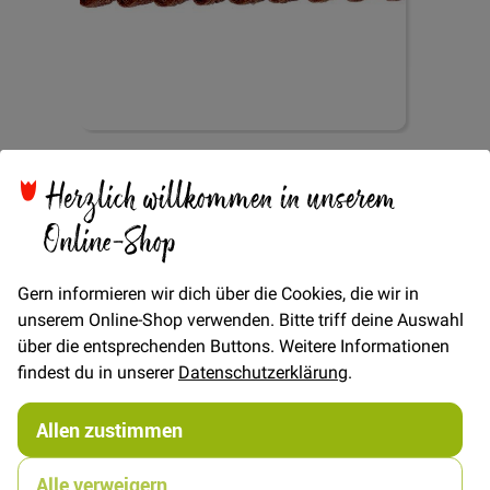
Zum
Minibommel -
Anfang
Herzlich willkommen in unserem
der
Bildgalerie
Online-Shop
Dunkelbraun
springen
Gern informieren wir dich über die Cookies, die wir in
unserem Online-Shop verwenden. Bitte triff deine Auswahl
über die entsprechenden Buttons. Weitere Informationen
findest du in unserer
Datenschutzerklärung
.
Verfügbarkeit
Auf Lager
Allen zustimmen
€/METER
(Freie Eingabe)
1,00 €
Menge
Alle verweigern