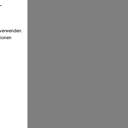
-
 verwenden.
tionen
Realisiert
mit
Orejime