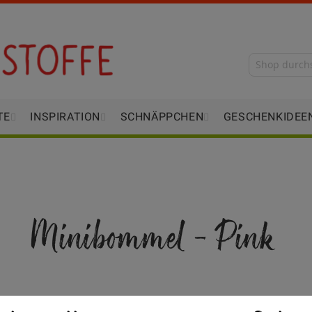
TE
INSPIRATION
SCHNÄPPCHEN
GESCHENKIDEE
Minibommel - Pink
Verfügbarkeit
Auf Lager