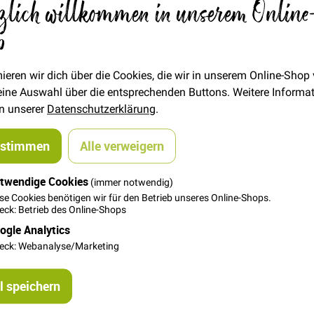
zlich willkommen in unserem Online
p
€/METER
(Freie Eingabe)
1,00 €
Menge
ieren wir dich über die Cookies, die wir in unserem Online-Shop
 deine Auswahl über die entsprechenden Buttons. Weitere Informa
In den Warenkorb
in unserer
Datenschutzerklärung
.
ustimmen
Alle verweigern
twendige Cookies
(immer notwendig)
se Cookies benötigen wir für den Betrieb unseres Online-Shops.
ck: Betrieb des Online-Shops
ogle Analytics
nd Dekorieren, Breite ca. 1cm
eck: Webanalyse/Marketing
 speichern