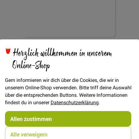
Zum
Herzlich willkommen in unserem
Gummiband 5mm -
Anfang
der
Online-Shop
Bildgalerie
Türkis
springen
Gern informieren wir dich über die Cookies, die wir in
unserem Online-Shop verwenden. Bitte triff deine Auswahl
über die entsprechenden Buttons. Weitere Informationen
Verfügbarkeit
Auf Lager
findest du in unserer
Datenschutzerklärung
.
€/METER
(Freie Eingabe)
0,50 €
Allen zustimmen
Menge
Alle verweigern