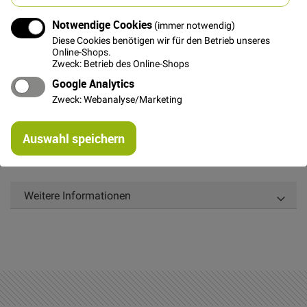
In den Warenkorb
Notwendige Cookies
(immer notwendig)
Diese Cookies benötigen wir für den Betrieb unseres
Online-Shops.
Zweck: Betrieb des Online-Shops
Google Analytics
Details
Zweck: Webanalyse/Marketing
Dieses Gummi ist sehr weich, dadurch ist es angenehm
Re
Auswahl speichern
am Kopf zu tragen.
mi
Or
Weitere Informationen