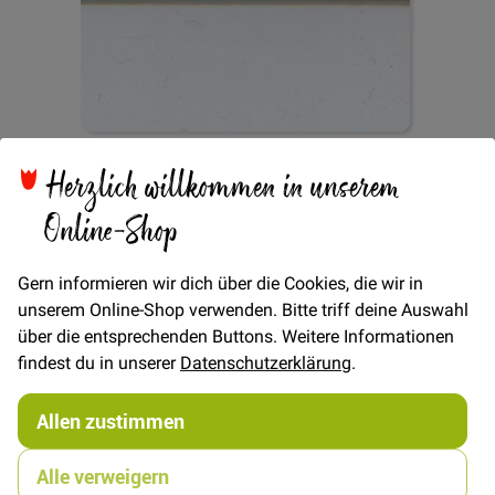
Herzlich willkommen in unserem
Zum
Online-Shop
Satinkordel ø 3mm -
Anfang
der
Bildgalerie
Gern informieren wir dich über die Cookies, die wir in
Grün
springen
unserem Online-Shop verwenden. Bitte triff deine Auswahl
über die entsprechenden Buttons. Weitere Informationen
findest du in unserer
Datenschutzerklärung
.
Verfügbarkeit
Nicht lieferbar
Allen zustimmen
0,50 €
Alle verweigern