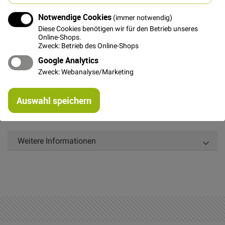
Notwendige Cookies
(immer notwendig)
Bitte benachrichtigt mich per E-Mail wenn der Artikel wieder
Diese Cookies benötigen wir für den Betrieb unseres
verfügbar ist
Online-Shops.
Zweck: Betrieb des Online-Shops
Google Analytics
Zweck: Webanalyse/Marketing
Details
Re
Auswahl speichern
mi
Kordel in der Farbe: grün. Zum Aufnähen und
Or
Dekorieren. Durchmesser ca. 0,3 cm.
Weitere Informationen