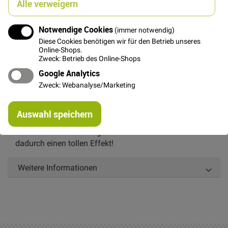
Alle verweigern
In den Warenkorb
Notwendige Cookies
(immer notwendig)
Diese Cookies benötigen wir für den Betrieb unseres
Online-Shops.
Zweck: Betrieb des Online-Shops
Details
Google Analytics
Zweck: Webanalyse/Marketing
Natur/schwarzes geflochtenes Paspelband,
Gesamtbreite ca. 1,2 cm, Paspelbreite ca. 0,6 cm
Re
Auswahl speichern
mi
Die Paspelbänder sind zum Verschönern von Kanten
Or
und Nähten da. Man legt sie in die Naht und bekommt
dadurch einen tollen Effekt!
Weitere Informationen