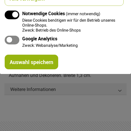
Notwendige Cookies
(immer notwendig)
In den Warenkorb
Diese Cookies benötigen wir für den Betrieb unseres
Online-Shops.
Zweck: Betrieb des Online-Shops
Google Analytics
Zweck: Webanalyse/Marketing
Details
Re
Auswahl speichern
mi
Or
Elastische Doppelrüschenlitze zum Einkräuseln,
Aufnähen und Dekorieren. Breite 1,3 cm.
Weitere Informationen