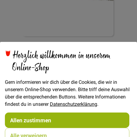
Zum
Rüschengummi 13mm -
Anfang
Herzlich willkommen in unserem
der
Bildgalerie
Online-Shop
Grün
springen
Gern informieren wir dich über die Cookies, die wir in
unserem Online-Shop verwenden. Bitte triff deine Auswahl
über die entsprechenden Buttons. Weitere Informationen
findest du in unserer
Datenschutzerklärung
.
Verfügbarkeit
Auf Lager
Allen zustimmen
€/METER
(Freie Eingabe)
1,00 €
Menge
Alle verweigern