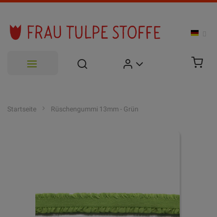
Zum
Inhalt
Startseite
Rüschengummi 13mm - Grün
springen
Zum
Ende
der
Bildgalerie
springen