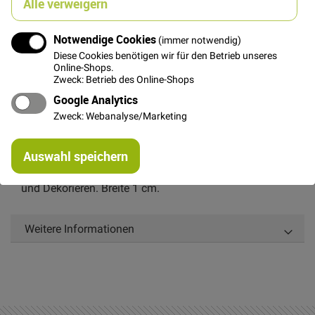
Alle verweigern
Notwendige Cookies
(immer notwendig)
In den Warenkorb
Diese Cookies benötigen wir für den Betrieb unseres
Online-Shops.
Zweck: Betrieb des Online-Shops
Google Analytics
Zweck: Webanalyse/Marketing
Details
Re
Auswahl speichern
mi
Or
Weiß-rotes Band mit Zick-Zack-Muster zum Aufnähen
und Dekorieren. Breite 1 cm.
Weitere Informationen