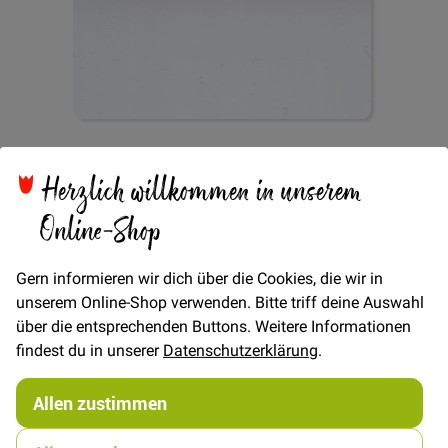
Zum
Webband Zick-Zack
Anfang
Herzlich willkommen in unserem
der
Bildgalerie
Online-Shop
10mm - Weiss/Rot
springen
Gern informieren wir dich über die Cookies, die wir in
unserem Online-Shop verwenden. Bitte triff deine Auswahl
über die entsprechenden Buttons. Weitere Informationen
findest du in unserer
Datenschutzerklärung
.
Verfügbarkeit
Auf Lager
€/METER
(Freie Eingabe)
Allen zustimmen
0,80 €
Menge