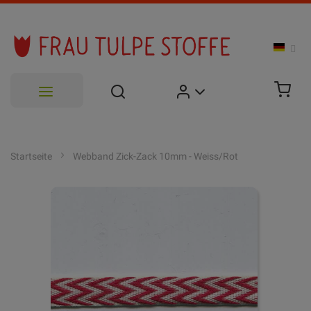
Zum
Inhalt
Startseite
Webband Zick-Zack 10mm - Weiss/Rot
springen
Zum
Ende
der
Bildgalerie
springen