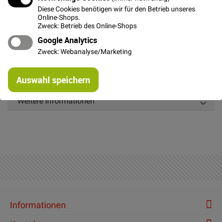
Diese Cookies benötigen wir für den Betrieb unseres
Online-Shops.
Zweck: Betrieb des Online-Shops
Details
Google Analytics
Zweck: Webanalyse/Marketing
Schön weiches Kunstfell mit langem Flor.
Re
Fell Länge ca. 5 cm
Auswahl speichern
mi
Or
Weitere Informationen
Informationen