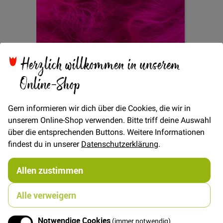
Herzlich willkommen in unserem
Zum
Online-Shop
Kunstfell Lang - Pink
Anfang
der
Bildgalerie
Gern informieren wir dich über die Cookies, die wir in
springen
unserem Online-Shop verwenden. Bitte triff deine Auswahl
Verfügbarkeit
Auf Lager
über die entsprechenden Buttons. Weitere Informationen
€/METER
(Freie Eingabe)
findest du in unserer
Datenschutzerklärung
.
20,00 €
Menge
Allen zustimmen
Alle verweigern
In den Warenkorb
Notwendige Cookies
(immer notwendig)