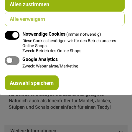
Allen zustimmen
Alle verweigern
In den Warenkorb
Notwendige Cookies
(immer notwendig)
Diese Cookies benötigen wir für den Betrieb unseres
Online-Shops.
Zweck: Betrieb des Online-Shops
Details
Google Analytics
Zweck: Webanalyse/Marketing
Unser Teddy Plüsch besteht aus 80% Baumwolle und
20% Polyester ist schön warm und kuschelig.
Re
Auswahl speichern
mi
Der Teddy Plüsch ist sehr gut als Innenfutter für
Or
Kindersachen, Babyschlafsäcke, etc. geeignet.
Natürlich auch als Innenfutter für Mäntel, Jacken,
Stulpen und Schals oder einfach für einen Teddy!
Weitere Informationen