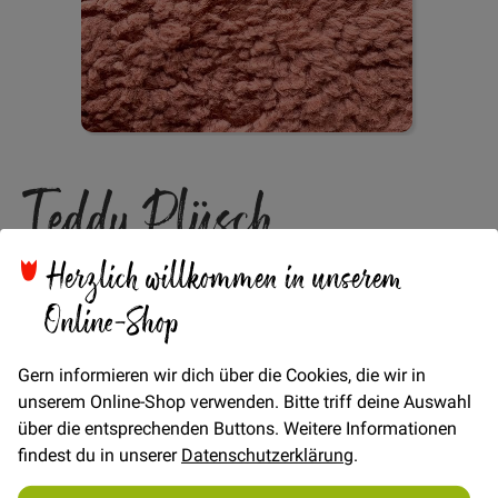
Zum
Teddy Plüsch
Anfang
der
Bildgalerie
Baumwoll/Polyester -
springen
Herzlich willkommen in unserem
Online-Shop
Terracotta
Gern informieren wir dich über die Cookies, die wir in
unserem Online-Shop verwenden. Bitte triff deine Auswahl
Verfügbarkeit
Auf Lager
über die entsprechenden Buttons. Weitere Informationen
€/METER
(Freie Eingabe)
findest du in unserer
Datenschutzerklärung
.
28,00 €
Menge