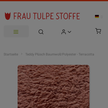
Zum
Inhalt
Startseite
Teddy Plüsch Baumwoll/Polyester - Terracotta
springen
Zum
Ende
der
Bildgalerie
springen