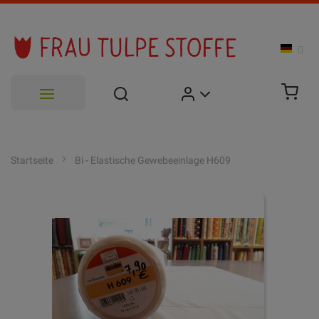
Zum
Inhalt
Startseite
Bi - Elastische Gewebeeinlage H609
springen
Zum
Ende
der
Bildgalerie
springen