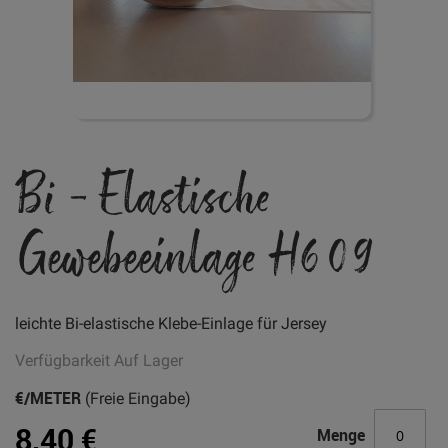
Zum
Bi - Elastische
Anfang
der
Bildgalerie
Gewebeeinlage H609
springen
leichte Bi-elastische Klebe-Einlage für Jersey
Verfügbarkeit
Auf Lager
€/METER
(Freie Eingabe)
8,40 €
Menge