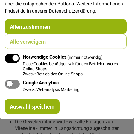
über die entsprechenden Buttons. Weitere Informationen
Jersey. Leichte bis mittelschwere elastische Stoffe.
findest du in unserer
Datenschutzerklärung
.
Vorteile des Produkts:
OEKO-TEX 100, KLASSE I
Allen zustimmen
die besondere Konstruktion sorgt für einen sehr
weichen, eleganten Griff
Alle verweigern
durch extreme Elastizität in Kett- und
Schlussrichtung die ideale Einlage für Groß- und
Notwendige Cookies
(immer notwendig)
Kleinfixierung
Diese Cookies benötigen wir für den Betrieb unseres
Online-Shops.
hervorragende Haftmassenbeschichtung
Zweck: Betrieb des Online-Shops
gewährleistet leichte Verarbeitung mit dem
Google Analytics
Bügeleisen
Zweck: Webanalyse/Marketing
beste Haftung auch nach vielen Zyklen
Pflegebehandlung
Re
Auswahl speichern
mi
Anwendungsbeschreibung:
Or
Die Gewebeeinlage wird - wie alle Einlagen von
Vlieseline - immer in Längsrichtung zugeschnitten