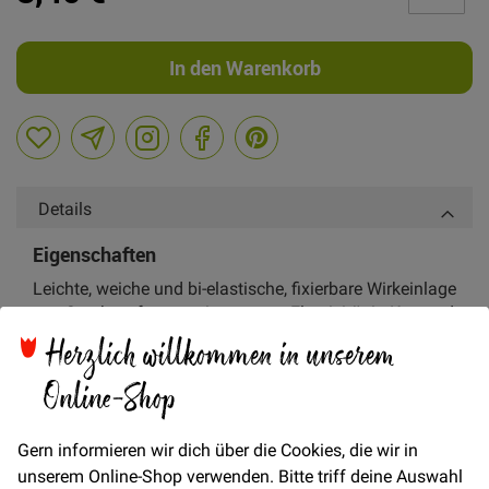
In den Warenkorb
Details
Eigenschaften
Leichte, weiche und bi-elastische, fixierbare Wirkeinlage
aus Synthesefasern mit extremer Elastizität in Kett und
Herzlich willkommen in unserem
Schussrichtung.
Zusammensetzung: 100% PA
Online-Shop
Gewicht: 44 g/m²
Verwendung für:
Gern informieren wir dich über die Cookies, die wir in
Kleinteile und Frontfixierungen an Bekleidung aus
unserem Online-Shop verwenden. Bitte triff deine Auswahl
hochwertigen und sehr elastischen Oberstoffen, wie