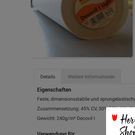
Zum
Anfang
der
Details
Weitere Informationen
Bildgalerie
springen
Eigenschaften
Feste, dimensionsstabile und sprungelastische
Zusammensetzung: 45% CV, 30% PES, 25% P
Her
Gewicht: 240g/m² Decovil I
Sho
Verwendung für: