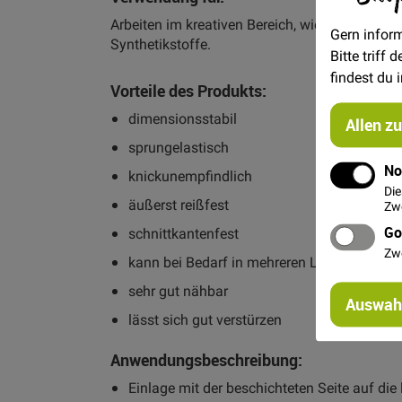
Arbeiten im kreativen Bereich, wie Taschen, H
Gern inform
Synthetikstoffe.
Bitte triff
findest du 
Vorteile des Produkts:
dimensionsstabil
Allen z
sprungelastisch
No
knickunempfindlich
Die
äußerst reißfest
Zwe
Go
schnittkantenfest
Zw
kann bei Bedarf in mehreren Lagen gestan
sehr gut nähbar
Auswahl
lässt sich gut verstürzen
Anwendungsbeschreibung:
Einlage mit der beschichteten Seite auf die 