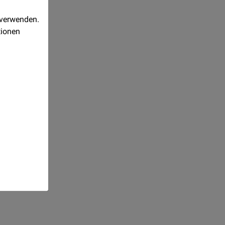
- und
 verwenden.
tionen
Realisiert
mit
Orejime