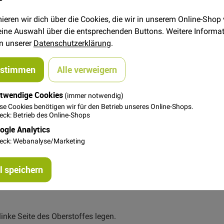
üte, Gürtel etc., sowieo für Raumausstattungen. Baumwoll-, Deko
ieren wir dich über die Cookies, die wir in unserem Online-Shop
 deine Auswahl über die entsprechenden Buttons. Weitere Informa
in unserer
Datenschutzerklärung
.
ustimmen
Alle verweigern
twendige Cookies
(immer notwendig)
se Cookies benötigen wir für den Betrieb unseres Online-Shops.
ck: Betrieb des Online-Shops
ogle Analytics
eck: Webanalyse/Marketing
zt werden
 speichern
linke Seite des Oberstoffes legen.