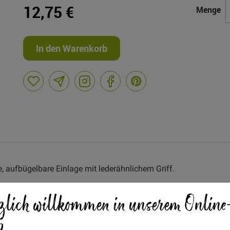
12,75 €
Menge
In den Warenkorb
, aufbügelbare Einlage mit lederähnlichem Griff.
A
zlich willkommen in unserem Online
p