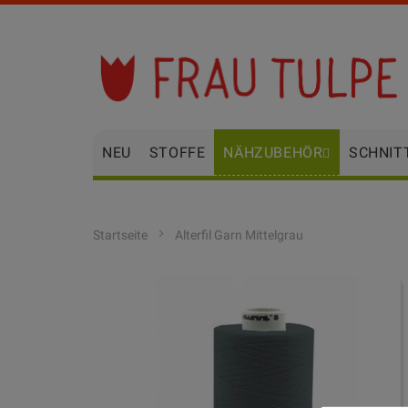
Zum
Inhalt
springen
NEU
STOFFE
NÄHZUBEHÖR
SCHNIT
Startseite
Alterfil Garn Mittelgrau
Zum
Ende
der
Bildgalerie
springen