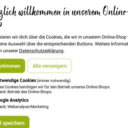
zlich willkommen in unserem Online
6,00 €
Menge
p
In den Warenkorb
ieren wir dich über die Cookies, die wir in unserem Online-Shop
 deine Auswahl über die entsprechenden Buttons. Weitere Informa
in unserer
Datenschutzerklärung
.
ustimmen
Alle verweigern
twendige Cookies
(immer notwendig)
terfil in MITTELGRAU universell einsetzbar.
se Cookies benötigen wir für den Betrieb unseres Online-Shops.
ck: Betrieb des Online-Shops
ogle Analytics
eck: Webanalyse/Marketing
 speichern