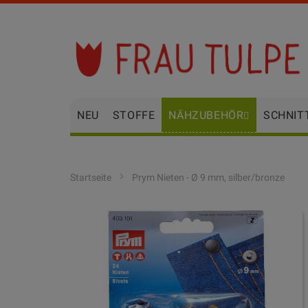
Zum
Inhalt
springen
NEU
STOFFE
NÄHZUBEHÖR
SCHNIT
Startseite
Prym Nieten - Ø 9 mm, silber/bronze
Zum
Ende
der
Bildgalerie
springen