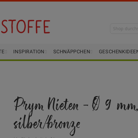
TE
INSPIRATION
SCHNÄPPCHEN
GESCHENKIDEE
Prym Nieten - Ø 9 mm
silber/bronze