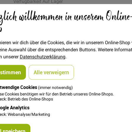
Verfügbarkeit
Auf Lager
zlich willkommen in unserem Online
STÜCK
p
10,90 €
Menge
ieren wir dich über die Cookies, die wir in unserem Online-Shop
In den Warenkorb
 deine Auswahl über die entsprechenden Buttons. Weitere Informa
in unserer
Datenschutzerklärung
.
ustimmen
Alle verweigern
twendige Cookies
(immer notwendig)
se Cookies benötigen wir für den Betrieb unseres Online-Shops.
ck: Betrieb des Online-Shops
und Unterteil). Die Nieten sind beidseitig verwendbar, eine Seit
ogle Analytics
lteisen). Man verwendet sie z.B. zur Verstärkung von Taschenecken
eck: Webanalyse/Marketing
em Hammer und dem beiliegenden Tool eingearbeitet werden oder
et sich auf der Rückseite.
 speichern