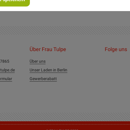
Über Frau Tulpe
Folge uns
27865
Über uns
tulpe.de
Unser Laden in Berlin
rmular
Gewerberabatt