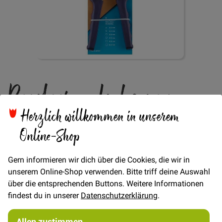
Zum
Revolver - Lochzange
Anfang
der
Bildgalerie
Herzlich willkommen in unserem
springen
Verfügbarkeit
Auf Lager
Online-Shop
STÜCK
21,90 €
Gern informieren wir dich über die Cookies, die wir in
Menge
unserem Online-Shop verwenden. Bitte triff deine Auswahl
über die entsprechenden Buttons. Weitere Informationen
findest du in unserer
Datenschutzerklärung
.
In den Warenkorb
Allen zustimmen